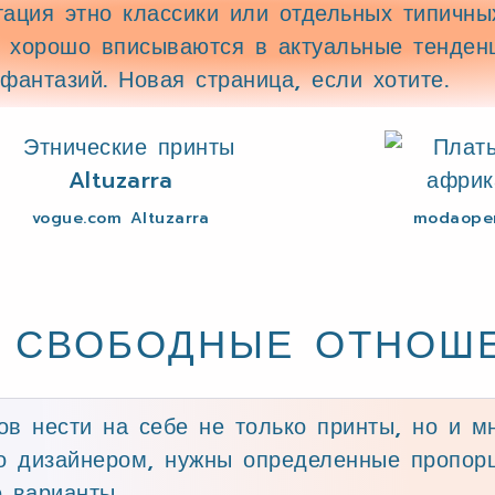
тация этно классики или отдельных типичны
 хорошо вписываются в актуальные тенденц
фантазий. Новая страница, если хотите.
vogue.com Altuzarra
modaoper
= СВОБОДНЫЕ ОТНОШ
тов нести на себе не только принты, но и м
но дизайнером, нужны определенные пропорц
е варианты.