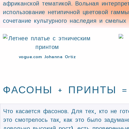
африканской тематикой. Вольная интерпре
использование нетипичной цветовой гаммы
сочетание культурного наследия и смелых 
vogue.com Johanna Ortiz
ФАСОНЫ + ПРИНТЫ 
Что касается фасонов. Для тех, кто не го
это смотрелось так, как это было задума
довольно высокий рост), есть проверенны