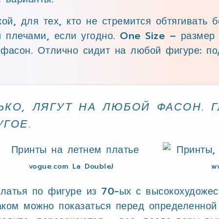
й, для тех, кто не стремится обтягивать б
 плечами, если угодно. One Size – размер
 фасон. Отлично сидит на любой фигуре: по
ЬКО, ЛЯГУТ НА ЛЮБОЙ ФАСОН. 
УГОЕ.
vogue.com La DoubleJ
w
платья по фигуре из 70-ых с высокохудоже
аком можно показаться перед определенной