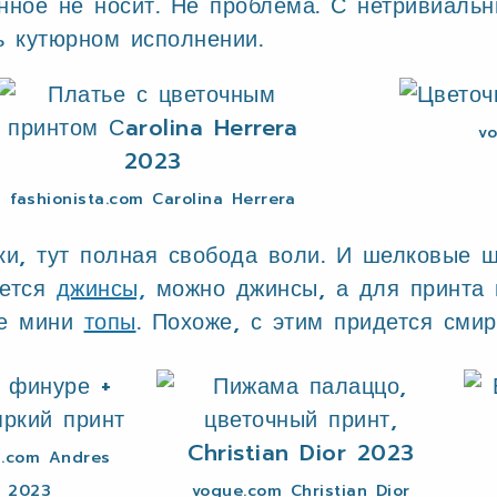
инное не носит. Не проблема. С нетривиал
ь кутюрном исполнении.
vo
fashionista.com Carolina Herrera
ки, тут полная свобода воли. И шелковые 
чется
джинсы,
можно джинсы, а для принта м
ие мини
топы
. Похоже, с этим придется смир
.com Andres
a 2023
vogue.com Christian Dior