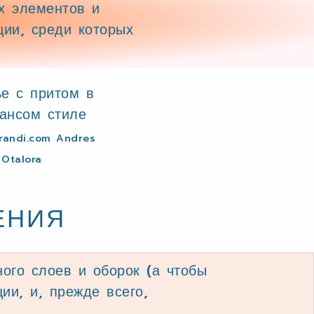
х элементов и
ии, среди которых
andi.com Andres
Otalora
ЕНИЯ
ного слоев и оборок (а чтобы
ии, и, прежде всего,