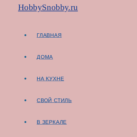
HobbySnobby.ru
Перейти к содержимому
Чатни – соус, воплощающий идею древней фи
ГЛАВНАЯ
Продолжить чтение
ЧТО ТАКОЕ ЧАТНИ
ДОМА
ПОЛИТИКА КОНФИДЕНЦИАЛЬНОСТИ
НА КУХНЕ
СВОЙ СТИЛЬ
В ЗЕРКАЛЕ