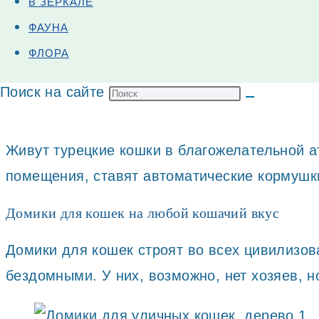
В ЗЕРКАЛЕ
9gag.com
ФАУНА
Турция – точно самая кошкоориентированная 
ФЛОРА
15 миллионном Стамбуле по некоторым оцен
Поиск на сайте
Живут турецкие кошки в благожелательной а
помещения, ставят автоматические кормушк
Домики для кошек на любой кошачий вкус
Домики для кошек строят во всех цивилизов
бездомными. У них, возможно, нет хозяев, н