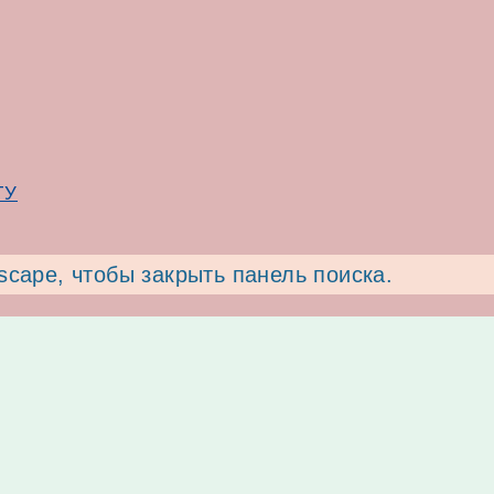
mungfali.com
ТУ
cape, чтобы закрыть панель поиска.
 Бездомным кошкам в наших краях очень тяже
мной?