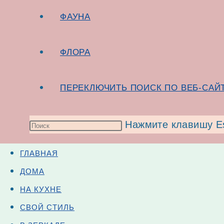
ФАУНА
ФЛОРА
ПЕРЕКЛЮЧИТЬ ПОИСК ПО ВЕБ-САЙ
Тренд: Домики для уличных кошек
Нажмите клавишу Es
Теплые домики для кошек спасают им жизнь.
ГЛАВНАЯ
Но мы можем им в этом помочь.
ДОМА
Разве кошка с таким домиком может быть бездо
НА КУХНЕ
СВОЙ СТИЛЬ