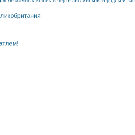
для бездомных кошек в черте английской городской за
атлем!