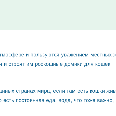
страна в мире. Ученые гадают, почему так по
кам живет больше миллиона кошек, о которы
тмосфере и пользуются уважением местных ж
и и строят им роскошные домики для кошек.
анных странах мира, если там есть кошки жив
о есть постоянная еда, вода, что тоже важно