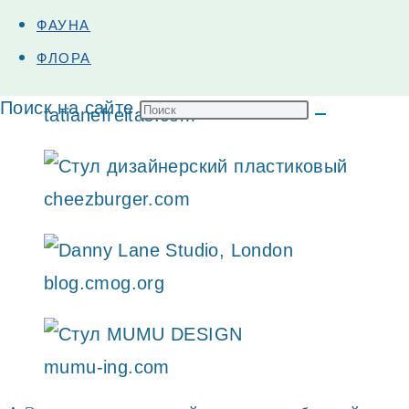
ФАУНА
дизайнеры дорогих интерьеров и добросове
ФЛОРА
Поиск на сайте
tatianefreitas.com
cheezburger.com
blog.cmog.org
mumu-ing.com